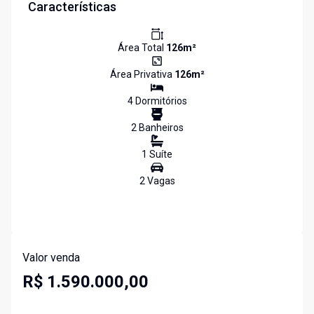
Características
Área Total
126
m²
Área Privativa
126
m²
4
Dormitório
s
2
Banheiro
s
1
Suíte
2
Vaga
s
Valor venda
R$ 1.590.000,00