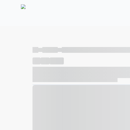
----
----- -----
----- ----- -- ------ ---- ---- -- ----- ----- ---
----
-----
---- ------
----- ----- -- ------ ---- ---- -- ---
----- ----- -- ------ ---- ---- -- ----- ----- ----- --- ------