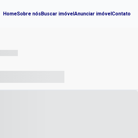
Home
Sobre nós
Buscar imóvel
Anunciar imóvel
Contato
-- --- ------
-- ----- ----- --- ------