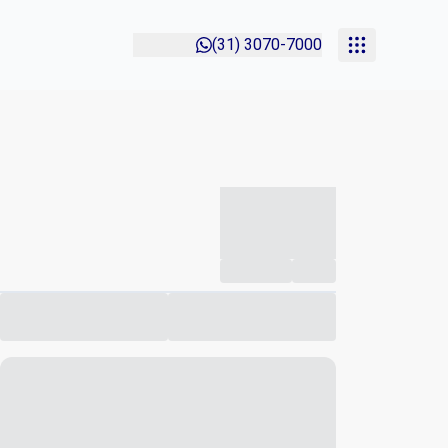
(31) 3070-7000
-----------
--
Compartilhar
Favorito