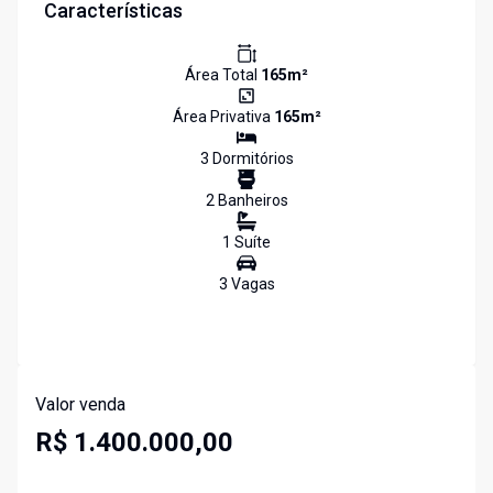
Características
Área Total
165
m²
Área Privativa
165
m²
3
Dormitório
s
2
Banheiro
s
1
Suíte
3
Vaga
s
Valor venda
R$ 1.400.000,00