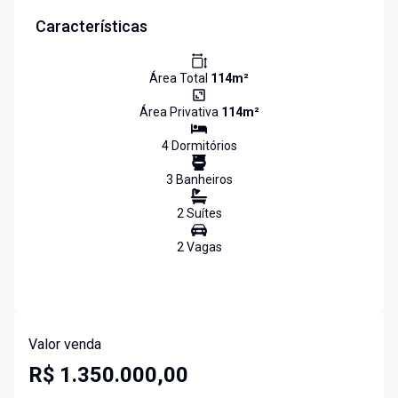
Características
Área Total
114
m²
Área Privativa
114
m²
4
Dormitório
s
3
Banheiro
s
2
Suíte
s
2
Vaga
s
Valor venda
R$ 1.350.000,00