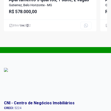
Gutierrez, Belo Horizonte - MG
Guti
R$ 578.000,00
R$
89
m²
3
2
1
CNI - Centro de Negócios Imobiliários
CRECI:
5224