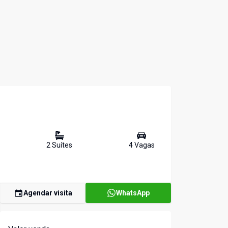
2
Suíte
s
4
Vaga
s
Agendar visita
WhatsApp