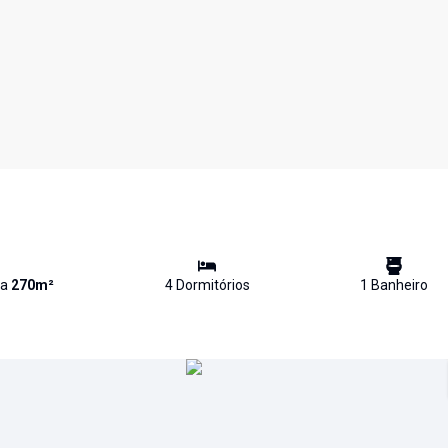
va
270
m²
4
Dormitório
s
1
Banheiro