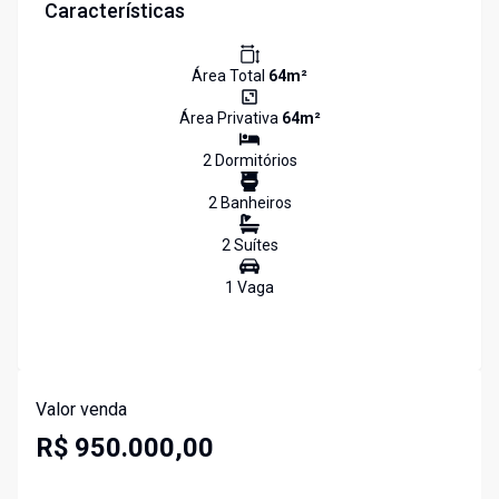
Características
Área Total
64
m²
Área Privativa
64
m²
2
Dormitório
s
2
Banheiro
s
2
Suíte
s
1
Vaga
Valor venda
R$ 950.000,00