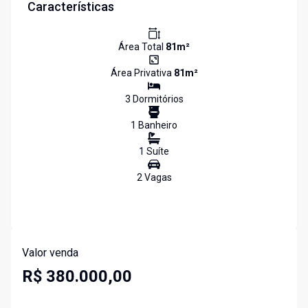
Características
Área Total
81
m²
Área Privativa
81
m²
3
Dormitório
s
1
Banheiro
1
Suíte
2
Vaga
s
Valor venda
R$ 380.000,00