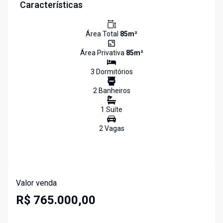
Características
Área Total
85
m²
Área Privativa
85
m²
3
Dormitório
s
2
Banheiro
s
1
Suíte
2
Vaga
s
Valor venda
R$ 765.000,00