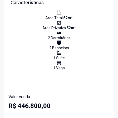
Características
Área Total
52
m²
Área Privativa
52
m²
2
Dormitório
s
2
Banheiro
s
1
Suíte
1
Vaga
Valor venda
R$ 446.800,00