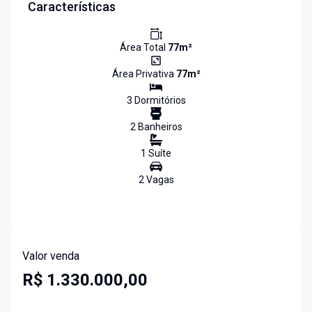
Características
Área Total
77
m²
Área Privativa
77
m²
3
Dormitório
s
2
Banheiro
s
1
Suíte
2
Vaga
s
Valor venda
R$ 1.330.000,00