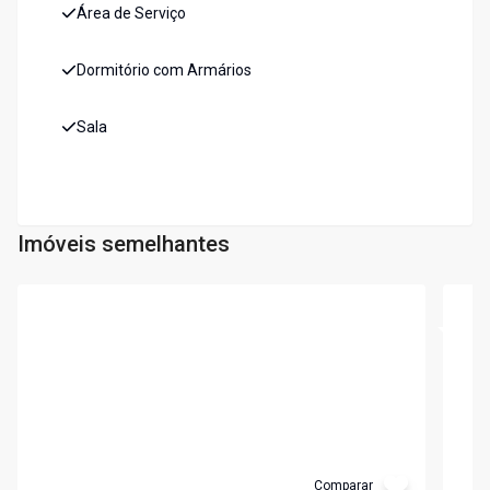
Área de Serviço
Dormitório com Armários
Sala
Imóveis semelhantes
Cód:
3596
Cód:
2
Comparar