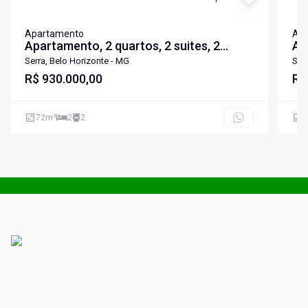
Apartamento
Ap
Apartamento, 2 quartos, 2 suites, 2
Ap
vagas
Serra, Belo Horizonte - MG
Ser
R$ 930.000,00
R$
72
m²
2
2
6