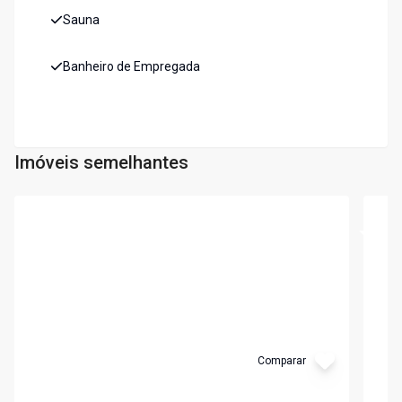
Sauna
Banheiro de Empregada
Imóveis semelhantes
Cód:
3709
Cód:
3
Comparar