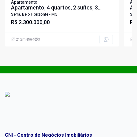
Apartamento
Ap
Apartamento, 4 quartos, 2 suítes, 3
Ap
vagas
Serra, Belo Horizonte - MG
Ser
R$ 2.300.000,00
R$
212
m²
4
3
1
CNI - Centro de Negócios Imobiliários