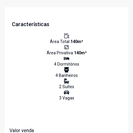
Características
Área Total
140
m²
Área Privativa
140
m²
4
Dormitório
s
4
Banheiro
s
2
Suíte
s
3
Vaga
s
Valor venda