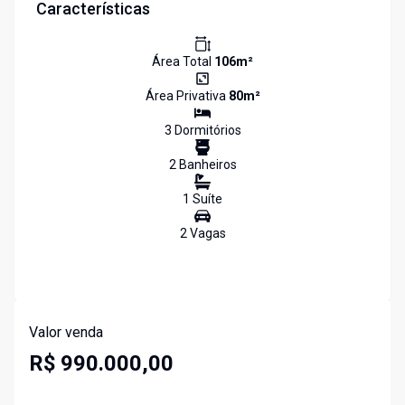
Características
Área Total
106
m²
Área Privativa
80
m²
3
Dormitório
s
2
Banheiro
s
1
Suíte
2
Vaga
s
Valor venda
R$ 990.000,00