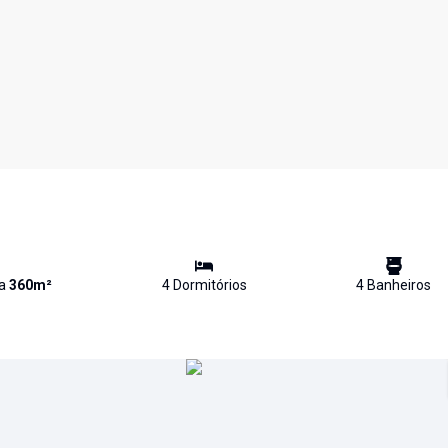
va
360
m²
4
Dormitório
s
4
Banheiro
s