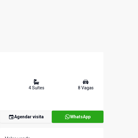
4
Suíte
s
8
Vaga
s
Agendar visita
WhatsApp