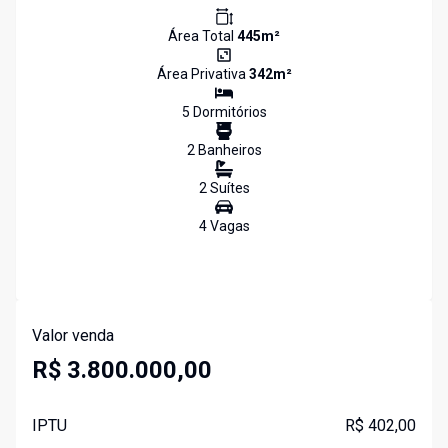
Área Total
445
m²
Área Privativa
342
m²
5
Dormitório
s
2
Banheiro
s
2
Suíte
s
4
Vaga
s
Valor venda
R$ 3.800.000,00
IPTU
R$ 402,00