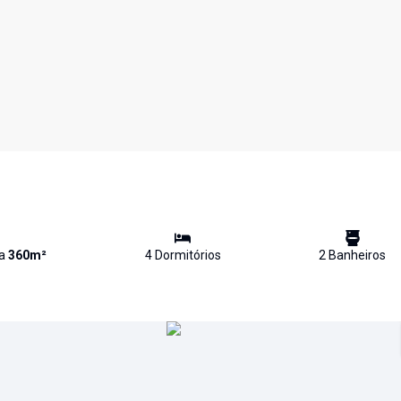
va
360
m²
4
Dormitório
s
2
Banheiro
s