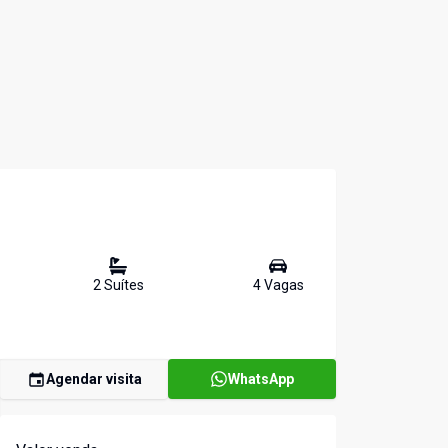
2
Suíte
s
4
Vaga
s
Agendar visita
WhatsApp