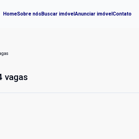
Home
Sobre nós
Buscar imóvel
Anunciar imóvel
Contato
vagas
 4 vagas