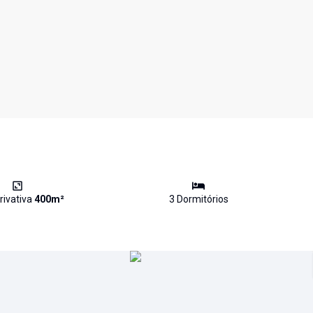
rivativa
400
m²
3
Dormitório
s