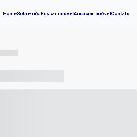
Home
Sobre nós
Buscar imóvel
Anunciar imóvel
Contato
-- --- ------
-- ----- ----- --- ------