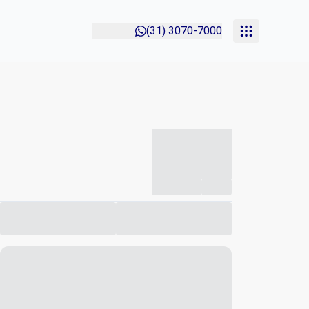
(31) 3070-7000
-----------
--
Compartilhar
Favorito