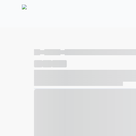
----
----- -----
----- ----- -- ------ ---- ---- -- ----- ----- ---
----
-----
---- ------
----- ----- -- ------ ---- ---- -- ---
----- ----- -- ------ ---- ---- -- ----- ----- ----- --- ------