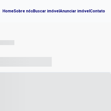
Home
Sobre nós
Buscar imóvel
Anunciar imóvel
Contato
-- --- ------
-- ----- ----- --- ------