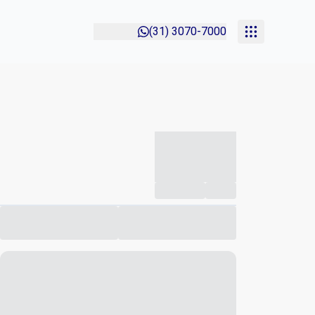
(31) 3070-7000
-----------
--
Compartilhar
Favorito