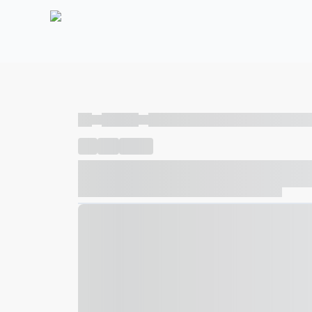
----
----- -----
----- ----- -- ------ ---- ---- -- ----- ----- ---
----
-----
---- ------
----- ----- -- ------ ---- ---- -- ---
----- ----- -- ------ ---- ---- -- ----- ----- ----- --- ------