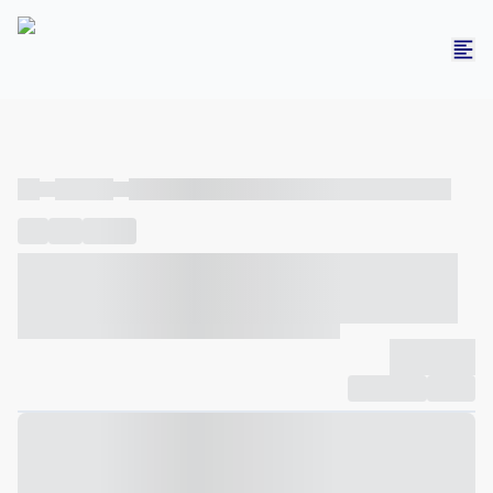
----
----- -----
----- ----- -- ------ ---- ---- -- ----- ----- ----- --- ------
----
-----
---- ------
----- ----- -- ------ ---- ---- -- ----- ----- -----
--- ------
----- ----- -- ------ ---- ---- -- ----- ----- ----- --- ------
-------------
Compartilhar
Favorito