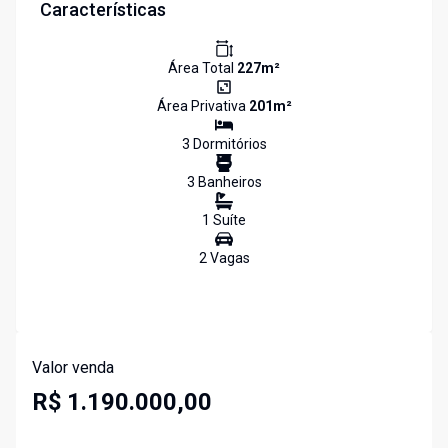
Características
Área Total
227
m²
Área Privativa
201
m²
3
Dormitório
s
3
Banheiro
s
1
Suíte
2
Vaga
s
Valor venda
R$ 1.190.000,00