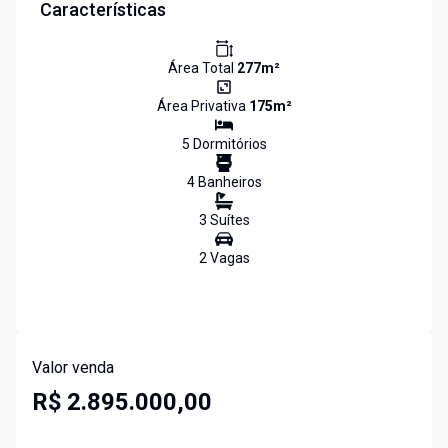
Características
Área Total
277
m²
Área Privativa
175
m²
5
Dormitório
s
4
Banheiro
s
3
Suíte
s
2
Vaga
s
Valor venda
R$ 2.895.000,00