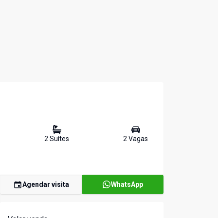
2
Suíte
s
2
Vaga
s
Agendar visita
WhatsApp