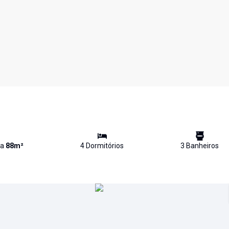
va
88
m²
4
Dormitório
s
3
Banheiro
s