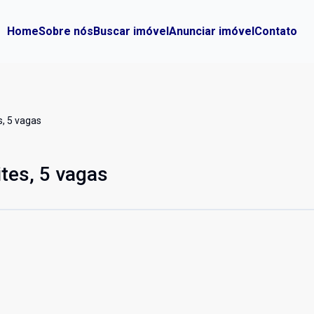
Home
Sobre nós
Buscar imóvel
Anunciar imóvel
Contato
s, 5 vagas
ites, 5 vagas