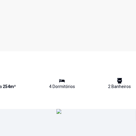
va
254
m²
4
Dormitório
s
2
Banheiro
s