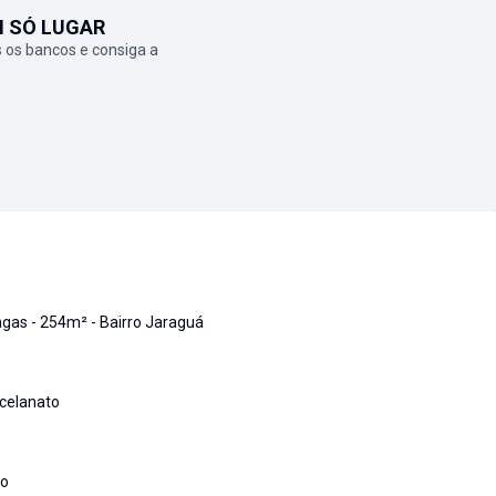
M SÓ LUGAR
 os bancos e consiga a
agas - 254m² - Bairro Jaraguá
celanato
to