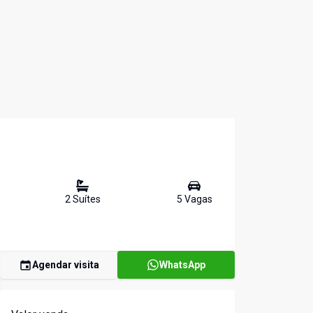
2
Suíte
s
5
Vaga
s
Agendar visita
WhatsApp