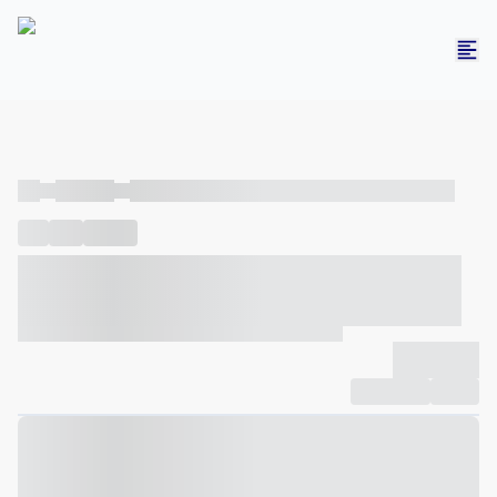
----
----- -----
----- ----- -- ------ ---- ---- -- ----- ----- ----- --- ------
----
-----
---- ------
----- ----- -- ------ ---- ---- -- ----- ----- -----
--- ------
----- ----- -- ------ ---- ---- -- ----- ----- ----- --- ------
-------------
Compartilhar
Favorito