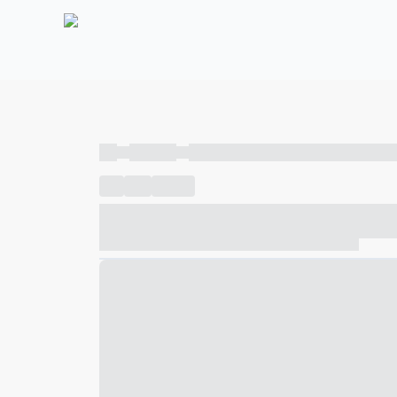
----
----- -----
----- ----- -- ------ ---- ---- -- ----- ----- ---
----
-----
---- ------
----- ----- -- ------ ---- ---- -- ---
----- ----- -- ------ ---- ---- -- ----- ----- ----- --- ------