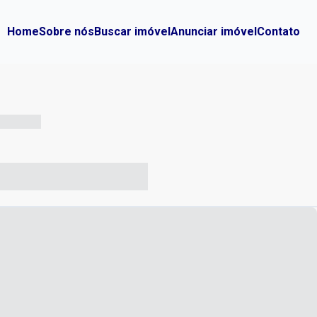
Home
Sobre nós
Buscar imóvel
Anunciar imóvel
Contato
-- --- ------
-- ----- ----- --- ------