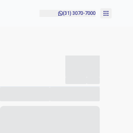
(31) 3070-7000
-----------
--
Compartilhar
Favorito