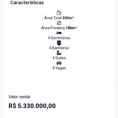
Características
Área Total
363
m²
Área Privativa
186
m²
4
Dormitório
s
4
Banheiro
s
4
Suíte
s
4
Vaga
s
Valor venda
R$ 5.330.000,00