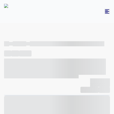
----
----- -----
----- ----- -- ------ ---- ---- -- ----- ----- ----- --- ------
----
-----
---- ------
----- ----- -- ------ ---- ---- -- ----- ----- -----
--- ------
----- ----- -- ------ ---- ---- -- ----- ----- ----- --- ------
-------------
Compartilhar
Favorito