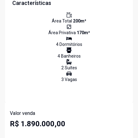
Características
Área Total
200
m²
Área Privativa
170
m²
4
Dormitório
s
4
Banheiro
s
2
Suíte
s
3
Vaga
s
Valor venda
R$ 1.890.000,00