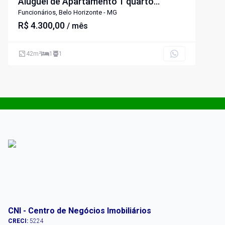
Aluguel de Apartamento 1 quarto
MOBILIADO na Savassi, BH, MG.
Funcionários, Belo Horizonte - MG
R$ 4.300,00
/ mês
42
m²
1
1
CNI - Centro de Negócios Imobiliários
CRECI:
5224