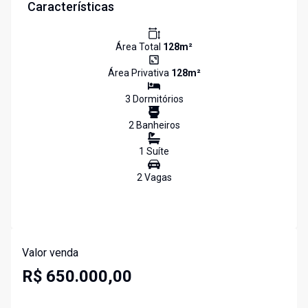
Características
Área Total
128
m²
Área Privativa
128
m²
3
Dormitório
s
2
Banheiro
s
1
Suíte
2
Vaga
s
Valor venda
R$ 650.000,00