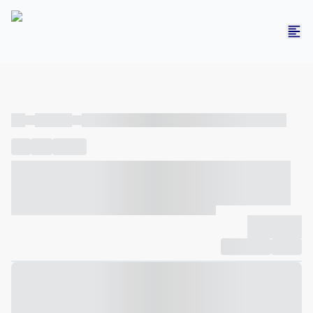
----
----- -----
----- ----- -- ------ ---- ---- -- ----- ----- ----- --- ------
----
-----
---- ------
----- ----- -- ------ ---- ---- -- ----- ----- -----
--- ------
----- ----- -- ------ ---- ---- -- ----- ----- ----- --- ------
-------------
Compartilhar
Favorito