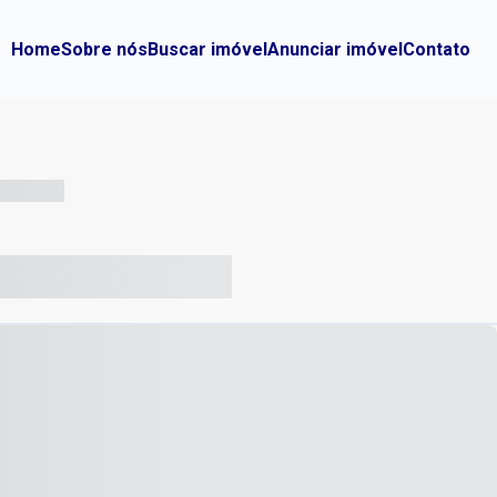
Home
Sobre nós
Buscar imóvel
Anunciar imóvel
Contato
-- --- ------
-- ----- ----- --- ------