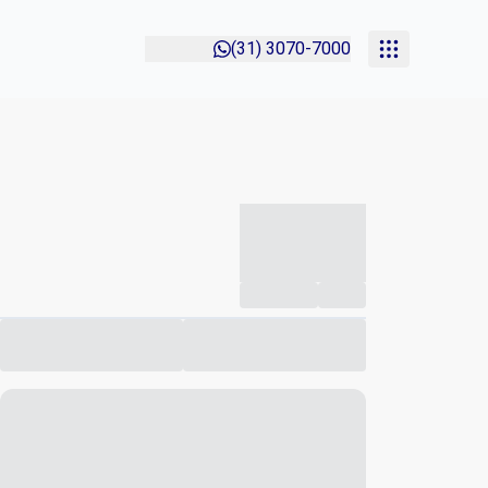
(31) 3070-7000
-----------
--
Compartilhar
Favorito