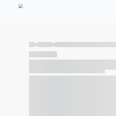
----
----- -----
----- ----- -- ------ ---- ---- -- ----- ----- ---
----
-----
---- ------
----- ----- -- ------ ---- ---- -- ---
----- ----- -- ------ ---- ---- -- ----- ----- ----- --- ------