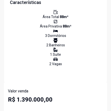
Características
Área Total
88
m²
Área Privativa
88
m²
3
Dormitório
s
2
Banheiro
s
1
Suíte
2
Vaga
s
Valor venda
R$ 1.390.000,00