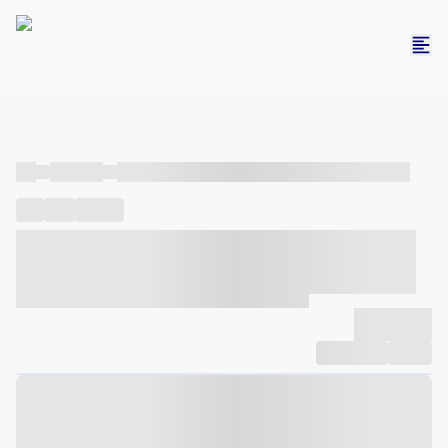
----
----- -----
----- ----- -- ------ ---- ---- -- ----- ----- ----- --- ------
----
-----
---- ------
----- ----- -- ------ ---- ---- -- ----- ----- -----
--- ------
----- ----- -- ------ ---- ---- -- ----- ----- ----- --- ------
-------------
Compartilhar
Favorito